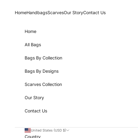
Skip to content
Home
Handbags
Scarves
Our Story
Contact Us
Home
All Bags
Bags By Collection
Bags By Designs
Scarves Collection
Our Story
Contact Us
United States (USD $)
Country