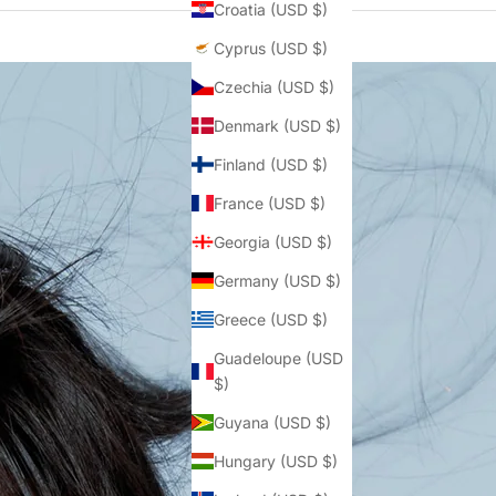
Croatia (USD $)
Cyprus (USD $)
Czechia (USD $)
Denmark (USD $)
Finland (USD $)
France (USD $)
Georgia (USD $)
Germany (USD $)
Greece (USD $)
Guadeloupe (USD
$)
Guyana (USD $)
Hungary (USD $)