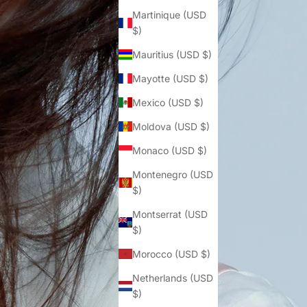
Martinique (USD
$)
Mauritius (USD $)
Mayotte (USD $)
Mexico (USD $)
Moldova (USD $)
Monaco (USD $)
Montenegro (USD
$)
Montserrat (USD
$)
Morocco (USD $)
Netherlands (USD
$)