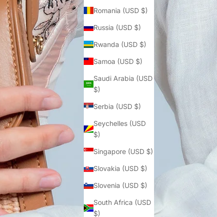
Romania (USD $)
Russia (USD $)
Rwanda (USD $)
Samoa (USD $)
Saudi Arabia (USD
$)
Serbia (USD $)
Seychelles (USD
$)
Singapore (USD $)
Slovakia (USD $)
Slovenia (USD $)
South Africa (USD
$)