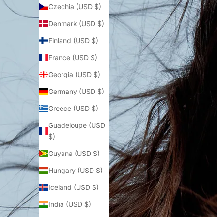
Czechia (USD $)
Denmark (USD $)
Finland (USD $)
France (USD $)
Georgia (USD $)
Germany (USD $)
Greece (USD $)
Guadeloupe (USD
$)
Guyana (USD $)
Hungary (USD $)
Iceland (USD $)
India (USD $)