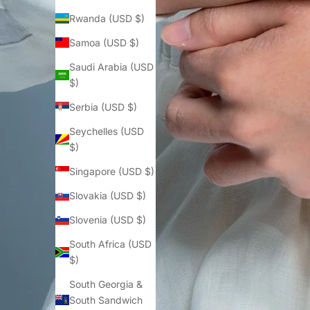
Rwanda (USD $)
Samoa (USD $)
Saudi Arabia (USD
$)
Serbia (USD $)
Seychelles (USD
$)
Singapore (USD $)
Slovakia (USD $)
Slovenia (USD $)
South Africa (USD
$)
South Georgia &
South Sandwich