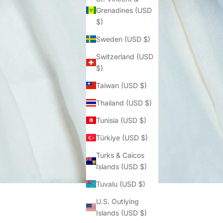
Grenadines (USD
$)
Sweden (USD $)
Switzerland (USD
$)
Taiwan (USD $)
Thailand (USD $)
Tunisia (USD $)
Türkiye (USD $)
Turks & Caicos
Islands (USD $)
Tuvalu (USD $)
U.S. Outlying
Islands (USD $)