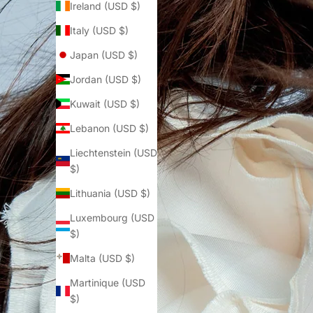
Ireland (USD $)
Italy (USD $)
Japan (USD $)
Jordan (USD $)
Kuwait (USD $)
Lebanon (USD $)
Liechtenstein (USD
$)
Lithuania (USD $)
Luxembourg (USD
$)
Malta (USD $)
Martinique (USD
$)