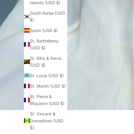
Islands (USD $)
South Korea (USD
$)
Spain (USD $)
St. Barthélemy
(USD $)
St. Kitts & Nevis
(USD $)
St. Lucia (USD $)
St. Martin (USD $)
St. Pierre &
Miquelon (USD $)
St. Vincent &
Grenadines (USD
$)