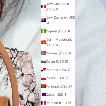
Γ
New Caledonia
(USD $)
New Zealand (USD
$)
Nigeria (USD $)
North Macedonia
(USD $)
Norway (USD $)
Oman (USD $)
Panama (USD $)
Poland (USD $)
Portugal (USD $)
Qatar (USD $)
Réunion (USD $)