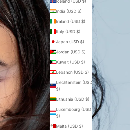
Iceland (USD $)
India (USD $)
Ireland (USD $)
Italy (USD $)
Japan (USD $)
Jordan (USD $)
Kuwait (USD $)
Lebanon (USD $)
Liechtenstein (USD
$)
Lithuania (USD $)
Luxembourg (USD
$)
Malta (USD $)